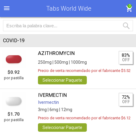
0
Tabs World Wide
COVID-19
AZITHROMYCIN
83%
OFF
250mg |
500mg |
1000mg
Precio de venta recomendado por el fabricante $5.52
$0.92
por pastilla
Seleccionar Paquete
IVERMECTIN
72%
OFF
Ivermectin
3mg |
6mg |
12mg
$1.70
Precio de venta recomendado por el fabricante $6.12
por pastilla
Seleccionar Paquete