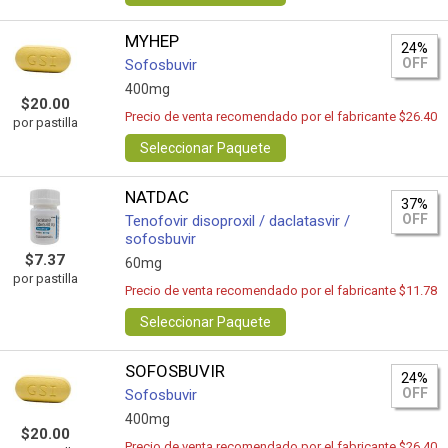
MYHEP
24%
OFF
Sofosbuvir
400mg
$20.00
Precio de venta recomendado por el fabricante $26.40
por pastilla
Seleccionar Paquete
NATDAC
37%
OFF
Tenofovir disoproxil / daclatasvir /
sofosbuvir
$7.37
60mg
por pastilla
Precio de venta recomendado por el fabricante $11.78
Seleccionar Paquete
SOFOSBUVIR
24%
OFF
Sofosbuvir
400mg
$20.00
Precio de venta recomendado por el fabricante $26.40