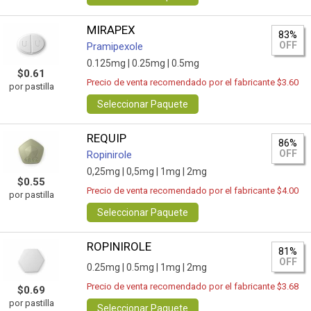
MIRAPEX
83%
OFF
Pramipexole
0.125mg |
0.25mg |
0.5mg
$0.61
Precio de venta recomendado por el fabricante $3.60
por pastilla
Seleccionar Paquete
REQUIP
86%
OFF
Ropinirole
0,25mg |
0,5mg |
1mg |
2mg
$0.55
Precio de venta recomendado por el fabricante $4.00
por pastilla
Seleccionar Paquete
ROPINIROLE
81%
OFF
0.25mg |
0.5mg |
1mg |
2mg
Precio de venta recomendado por el fabricante $3.68
$0.69
por pastilla
Seleccionar Paquete