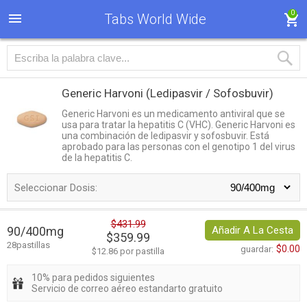
0
Tabs World Wide
Generic Harvoni
(Ledipasvir / Sofosbuvir)
Generic Harvoni es un medicamento antiviral que se
usa para tratar la hepatitis C (VHC). Generic Harvoni es
una combinación de ledipasvir y sofosbuvir. Está
aprobado para las personas con el genotipo 1 del virus
de la hepatitis C.
Seleccionar Dosis:
$431.99
90/400mg
Añadir A La Cesta
$359.99
28pastillas
$0.00
guardar:
$12.86 por pastilla
10% para pedidos siguientes
Servicio de correo aéreo estandarto gratuito